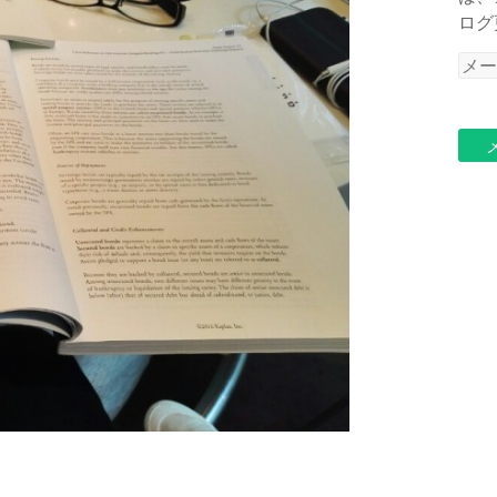
ログ
メ
ー
ル
ア
ド
レ
ス