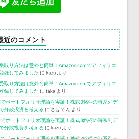
最近のコメント
受取り方法は意外と簡単！Amazon.comでアフィリエ
登録してみました
に
kazu
より
受取り方法は意外と簡単！Amazon.comでアフィリエ
登録してみました
に
taka
より
celでポートフォリオ理論を実証！株式3銘柄の時系列デ
で分散投資を考える
に
さぼてん
より
celでポートフォリオ理論を実証！株式3銘柄の時系列デ
で分散投資を考える
に
kazu
より
celでポートフォリオ理論を実証！株式3銘柄の時系列デ