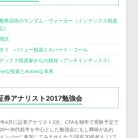
敷商店街のランダム・ウォーカー（インデックス投資
記）
雨読
タリ バリュー投資とカバード・コール
デックス投資家からの脱却（アンチインデックス）
siveな投資とActiveな未来
証券アナリスト2017勉強会
18年6月に証券アナリスト2次、CFAを独学で受験予定で
20〜30代前半を中心とした勉強会にもし興味があれ
メンバーに参加してみませんか？(現在70名超え！)ブ