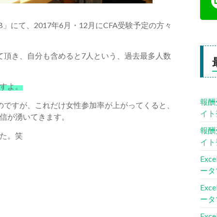
にて、2017年6月・12月にCFA受験予定の方々
て頂き、自分も含めると7人という、過去最多人数
すよ。
報酬
のですが、これだけ女性参加率が上がってくると、
イト
信が湧いてきます。
報酬
た。笑
イト
Ex
ータ
Ex
ータ
Ex