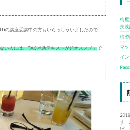
梅屋
実践
evel1)の講座受講中の方もいらっしゃいましたので、
晴游
マッ
ない人には、TAC補助テキストが超オススメ」
で
イン
Pas
20
す。
ば、