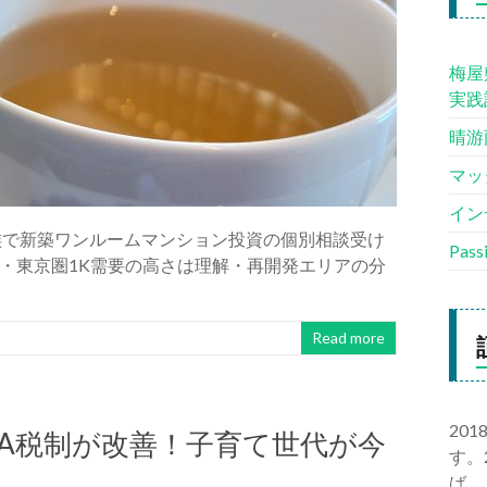
梅屋
実践
晴游
マッ
イン
族で新築ワンルームマンション投資の個別相談受け
Pas
・東京圏1K需要の高さは理解・再開発エリアの分
Read more
20
ISA税制が改善！子育て世代が今
す。
由
ば、