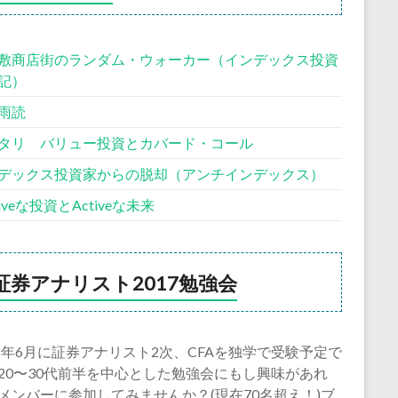
敷商店街のランダム・ウォーカー（インデックス投資
記）
雨読
タリ バリュー投資とカバード・コール
デックス投資家からの脱却（アンチインデックス）
siveな投資とActiveな未来
証券アナリスト2017勉強会
18年6月に証券アナリスト2次、CFAを独学で受験予定で
20〜30代前半を中心とした勉強会にもし興味があれ
メンバーに参加してみませんか？(現在70名超え！)ブ