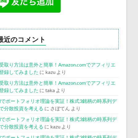
最近のコメント
受取り方法は意外と簡単！Amazon.comでアフィリエ
登録してみました
に
kazu
より
受取り方法は意外と簡単！Amazon.comでアフィリエ
登録してみました
に
taka
より
celでポートフォリオ理論を実証！株式3銘柄の時系列デ
で分散投資を考える
に
さぼてん
より
celでポートフォリオ理論を実証！株式3銘柄の時系列デ
で分散投資を考える
に
kazu
より
celでポートフォリオ理論を実証！株式3銘柄の時系列デ