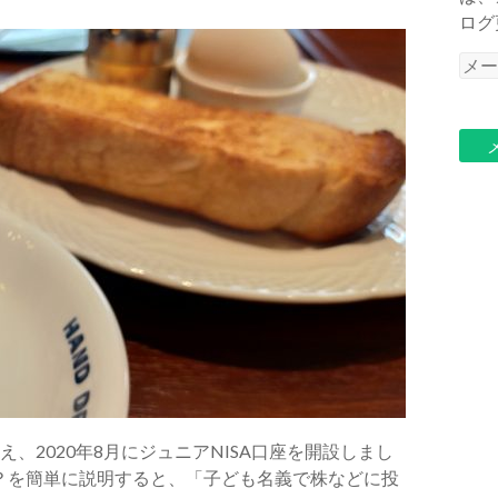
ログ
メ
ー
ル
ア
ド
レ
ス
え、2020年8月にジュニアNISA口座を開設しまし
や？を簡単に説明すると、「子ども名義で株などに投