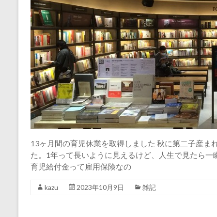
13ヶ月間の育児休業を取得しました 秋に第二子産ま
た。1年って長いように見えるけど、人生で見たら一
育児給付金って雇用保険なの
kazu
2023年10月9日
雑記