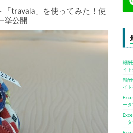
travala」を使ってみた！使
一挙公開
報酬
イト
報酬
イト
Ex
ータ
Ex
ータ
Ex