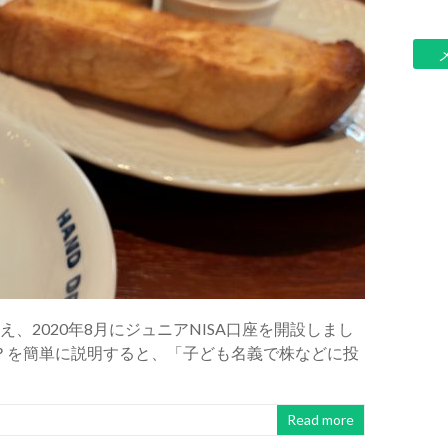
ー
ル
ア
ド
レ
ス
え、2020年8月にジュニアNISA口座を開設しまし
や？を簡単に説明すると、「子ども名義で株などに投
Read more