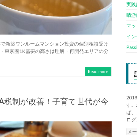
実践
晴游
マッ
イン
族で新築ワンルームマンション投資の個別相談受け
Pas
・東京圏1K需要の高さは理解・再開発エリアの分
Read more
20
ISA税制が改善！子育て世代が今
す。
由
ば、
ログ
メ