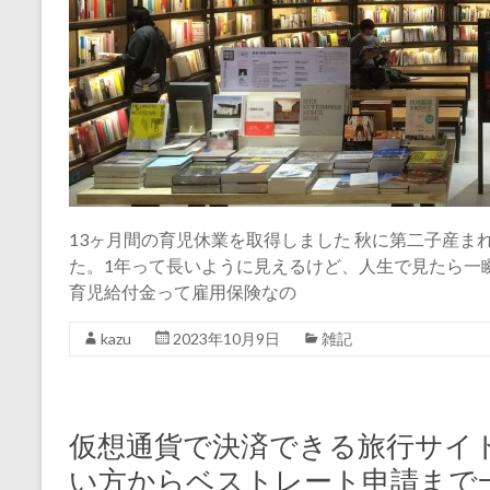
13ヶ月間の育児休業を取得しました 秋に第二子産ま
た。1年って長いように見えるけど、人生で見たら一
育児給付金って雇用保険なの
kazu
2023年10月9日
雑記
仮想通貨で決済できる旅行サイト「
い方からベストレート申請まで