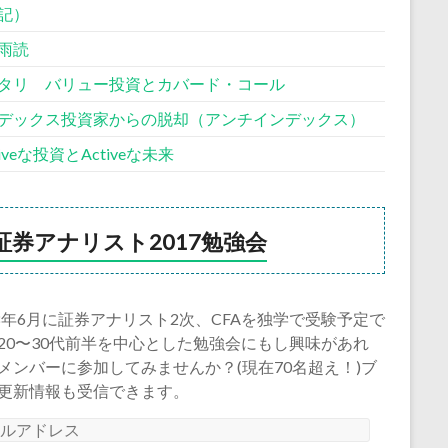
記）
雨読
タリ バリュー投資とカバード・コール
デックス投資家からの脱却（アンチインデックス）
siveな投資とActiveな未来
証券アナリスト2017勉強会
18年6月に証券アナリスト2次、CFAを独学で受験予定で
20〜30代前半を中心とした勉強会にもし興味があれ
メンバーに参加してみませんか？(現在70名超え！)ブ
更新情報も受信できます。