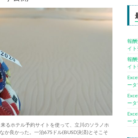
報酬
イト
報酬
イト
Ex
ータ
Ex
ータ
Ex
ータ
出来るホテル予約サイトを使って、立川のソラノホ
良かった。一泊675ドル(BUSD決済)とそこそ