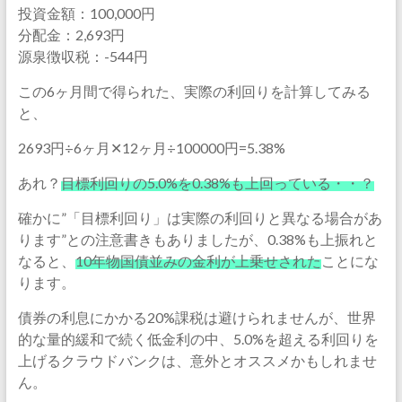
投資金額：100,000円
分配金：2,693円
源泉徴収税：-544円
この6ヶ月間で得られた、実際の利回りを計算してみる
と、
2693円÷6ヶ月✕12ヶ月÷100000円=5.38%
あれ？
目標利回りの5.0%を0.38%も上回っている・・？
確かに”「目標利回り」は実際の利回りと異なる場合があ
ります”との注意書きもありましたが、0.38%も上振れと
なると、
10年物国債並みの金利が上乗せされた
ことにな
ります。
債券の利息にかかる20%課税は避けられませんが、世界
的な量的緩和で続く低金利の中、5.0%を超える利回りを
上げるクラウドバンクは、意外とオススメかもしれませ
ん。