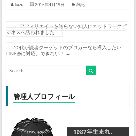
kazu
2015年4月19日
雑記
←
アフィリエイトを知らない知人にネットワークビ
ジネスへ誘われました
20代が読者ターゲットのブロガーなら導入したい
LINE@に対応、できない！
→
管理人プロフィール