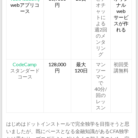
webアプリコ
円
オチ
ナル
ース
ャッ
web
トに
サービ
よる
スが作
週2回
れる
のメ
ンタ
リン
グ
CodeCamp
128,000
最大
マン
初回受
スタンダード
円
120日
ツー
講無料
コース
マン
で
40分/
回の
レッ
スン
はじめはドットインストールで完全独学を目指そうと思
いましたが、既にベースとなる金融知識があるCFA独学