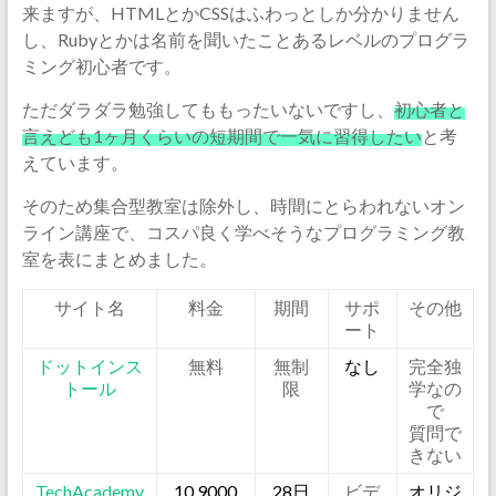
来ますが、HTMLとかCSSはふわっとしか分かりません
し、Rubyとかは名前を聞いたことあるレベルのプログラ
ミング初心者です。
ただダラダラ勉強してももったいないですし、
初心者と
言えども1ヶ月くらいの短期間で一気に習得したい
と考
えています。
そのため集合型教室は除外し、時間にとらわれないオン
ライン講座で、コスパ良く学べそうなプログラミング教
室を表にまとめました。
サイト名
料金
期間
サポ
その他
ート
ドットインス
無料
無制
なし
完全独
トール
限
学なの
で
質問で
きない
TechAcademy
10,9000
28日
ビデ
オリジ