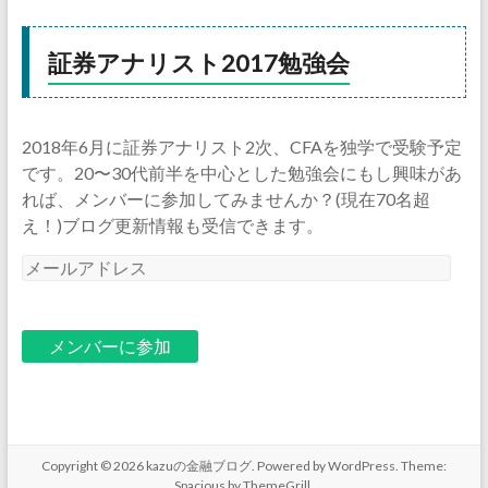
証券アナリスト2017勉強会
2018年6月に証券アナリスト2次、CFAを独学で受験予定
です。20〜30代前半を中心とした勉強会にもし興味があ
れば、メンバーに参加してみませんか？(現在70名超
え！)ブログ更新情報も受信できます。
メ
ー
ル
ア
ド
レ
ス
Copyright © 2026
kazuの金融ブログ
. Powered by
WordPress
. Theme:
Spacious by
ThemeGrill
.