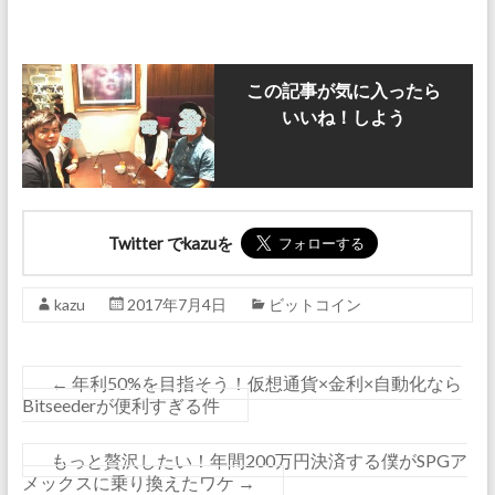
この記事が気に入ったら
いいね！しよう
Twitter でkazuを
kazu
2017年7月4日
ビットコイン
←
年利50%を目指そう！仮想通貨×金利×自動化なら
Bitseederが便利すぎる件
もっと贅沢したい！年間200万円決済する僕がSPGア
メックスに乗り換えたワケ
→