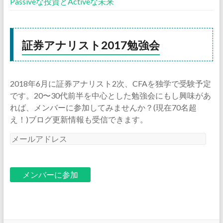
Passiveな投資とActiveな未来
証券アナリスト2017勉強会
2018年6月に証券アナリスト2次、CFAを独学で受験予定
です。20〜30代前半を中心とした勉強会にもし興味があ
れば、メンバーに参加してみませんか？(現在70名超
え！)ブログ更新情報も受信できます。
メ
ー
ル
ア
ド
レ
ス