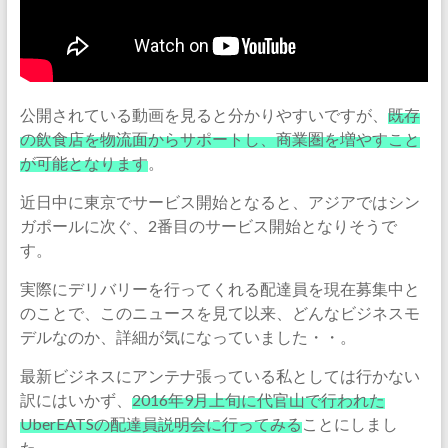
公開されている動画を見ると分かりやすいですが、
既存
の飲食店を物流面からサポートし、商業圏を増やすこと
が可能となります
。
近日中に東京でサービス開始となると、アジアではシン
ガポールに次ぐ、2番目のサービス開始となりそうで
す。
実際にデリバリーを行ってくれる配達員を現在募集中と
のことで、このニュースを見て以来、どんなビジネスモ
デルなのか、詳細が気になっていました・・。
最新ビジネスにアンテナ張っている私としては行かない
訳にはいかず、
2016年9月上旬に代官山で行われた
UberEATSの配達員説明会に行ってみる
ことにしまし
た。