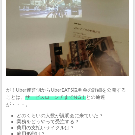
が！Uber運営側からUberEATS説明会の詳細を公開する
ことは、
サービスローンチまでNG！
との通達
が・・・。
どのくらいの人数が説明会に来ていた？
業務をどうやって受注する？
費用の支払いサイクルは？
雇用形態は？