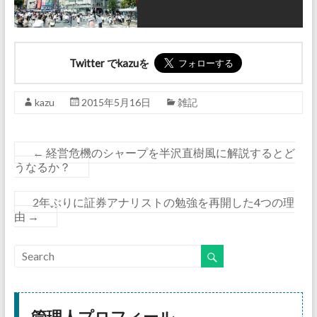
Twitter でkazuを
kazu
2015年5月16日
雑記
←
経営危機のシャープを半沢直樹風に解説するとど
うなるか？
2年ぶりに証券アナリストの勉強を再開した4つの理
由
→
管理人プロフィール