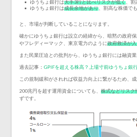
ゆうちょ銀行は
大手3行と比べリスクが低く
、割
ゆうちょ銀行は
成長余地があり
、割高な株価で
と、市場が判断していることになります。
確かにゆうちょ銀行は設立の経緯から、暗黙の政府保
やフレディーマック、東京電力のように
政府救済が入
また民業圧迫との批判から、ゆうちょ銀行には融資業
過去記事：
GPIFを超える株高？上場寸前ゆうちょ銀
この規制緩和がされれば収益力向上に繋がるため、成
200兆円を超す運用資金についても、
株式などリスク
ずです。