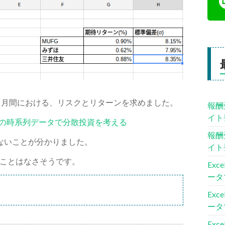
の72ヶ月間における、リスクとリターンを求めました。
報酬
イト
銘柄の時系列データで分散投資を考える
報酬
ないことが分かりました。
イト
ことはなさそうです。
Ex
ータ
Ex
ータ
Ex