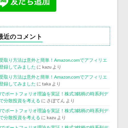
最近のコメント
受取り方法は意外と簡単！Amazon.comでアフィリエ
登録してみました
に
kazu
より
受取り方法は意外と簡単！Amazon.comでアフィリエ
登録してみました
に
taka
より
celでポートフォリオ理論を実証！株式3銘柄の時系列デ
で分散投資を考える
に
さぼてん
より
celでポートフォリオ理論を実証！株式3銘柄の時系列デ
で分散投資を考える
に
kazu
より
celでポートフォリオ理論を実証！株式3銘柄の時系列デ