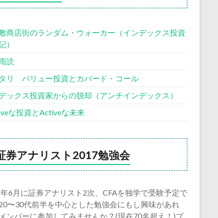
敷商店街のランダム・ウォーカー（インデックス投資
記）
雨読
タリ バリュー投資とカバード・コール
デックス投資家からの脱却（アンチインデックス）
siveな投資とActiveな未来
証券アナリスト2017勉強会
18年6月に証券アナリスト2次、CFAを独学で受験予定で
20〜30代前半を中心とした勉強会にもし興味があれ
メンバーに参加してみませんか？(現在70名超え！)ブ