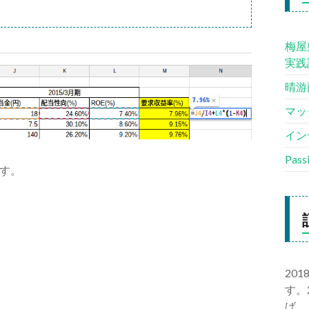
梅屋
実践
晴游
マッ
イン
Pas
す。
20
す。
ば、