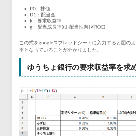
P0：株価
D1：配当金
k：要求収益率
g：配当成長率((1-配当性向)✕ROE)
この式をgoogleスプレッドシートに入力すると図の
率となっていることが分かりました。
ゆうちょ銀行の要求収益率を求