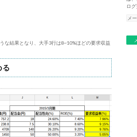
ログ
メ
ー
ル
ア
ような結果となり、大手3行は8~10%ほどの要求収益
ド
レ
ス
める