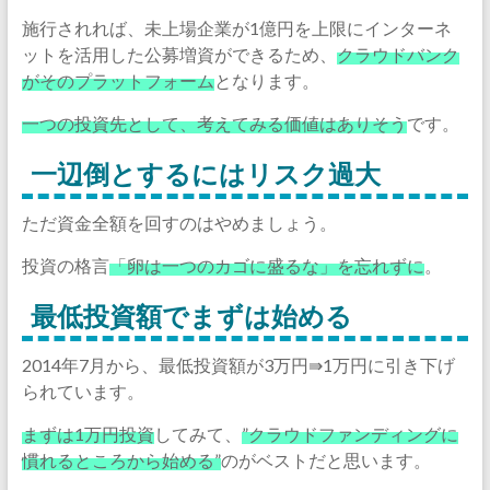
施行されれば、未上場企業が1億円を上限にインターネ
ットを活用した公募増資ができるため、
クラウドバンク
がそのプラットフォーム
となります。
一つの投資先として、考えてみる価値はありそう
です。
一辺倒とするにはリスク過大
ただ資金全額を回すのはやめましょう。
投資の格言
「卵は一つのカゴに盛るな」を忘れずに
。
最低投資額でまずは始める
2014年7月から、最低投資額が3万円⇛1万円に引き下げ
られています。
まずは1万円投資
してみて、
”クラウドファンディングに
慣れるところから始める”
のがベストだと思います。