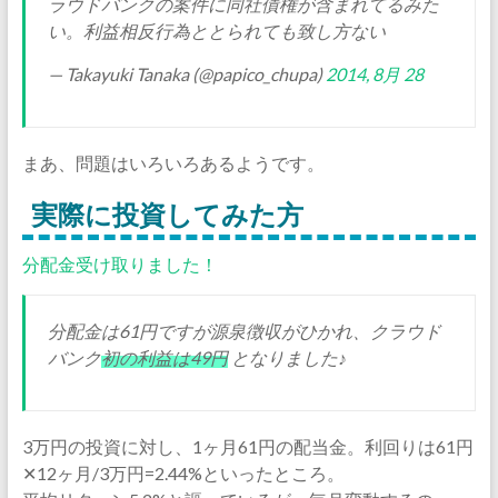
ラウドバンクの案件に同社債権が含まれてるみた
い。利益相反行為ととられても致し方ない
— Takayuki Tanaka (@papico_chupa)
2014, 8月 28
まあ、問題はいろいろあるようです。
実際に投資してみた方
分配金受け取りました！
分配金は61円ですが源泉徴収がひかれ、クラウド
バンク
初の利益は49円
となりました♪
3万円の投資に対し、1ヶ月61円の配当金。利回りは61円
✕12ヶ月/3万円=2.44%といったところ。