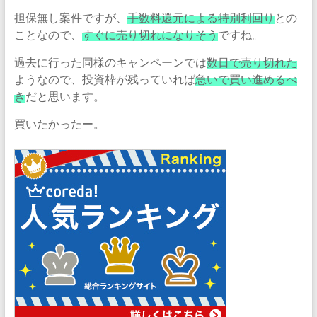
担保無し案件ですが、
手数料還元による特別利回り
との
ことなので、
すぐに売り切れになりそう
ですね。
過去に行った同様のキャンペーンでは
数日で売り切れた
ようなので、投資枠が残っていれば
急いで買い進めるべ
き
だと思います。
買いたかったー。