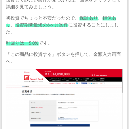
詳細を見てみましょう。
初投資でちょっと不安だったので、
保証あり
、
担保あ
り
、
投資期間最短の6ヶ月案件
に投資することにしまし
た。
利回りは、5.0%
です。
「この商品に投資する」ボタンを押して、金額入力画面
へ。