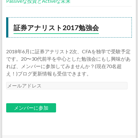
Passiveな投資とActiveな未来
証券アナリスト2017勉強会
2018年6月に証券アナリスト2次、CFAを独学で受験予定
です。20〜30代前半を中心とした勉強会にもし興味があ
れば、メンバーに参加してみませんか？(現在70名超
え！)ブログ更新情報も受信できます。
メ
ー
ル
ア
ド
レ
ス