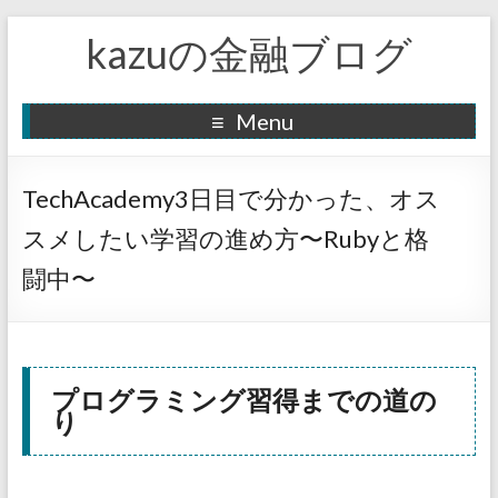
kazuの金融ブログ
Menu
TechAcademy3日目で分かった、オス
スメしたい学習の進め方〜Rubyと格
闘中〜
プログラミング習得までの道の
り