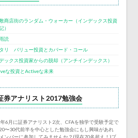
敷商店街のランダム・ウォーカー（インデックス投資
記）
雨読
タリ バリュー投資とカバード・コール
デックス投資家からの脱却（アンチインデックス）
siveな投資とActiveな未来
証券アナリスト2017勉強会
18年6月に証券アナリスト2次、CFAを独学で受験予定で
20〜30代前半を中心とした勉強会にもし興味があれ
メンバーに参加してみませんか？(現在70名超え！)ブ