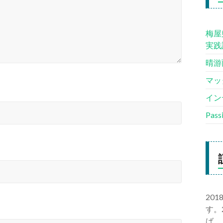
梅屋
実践
晴游
マッ
イン
Pas
20
す。
ば、