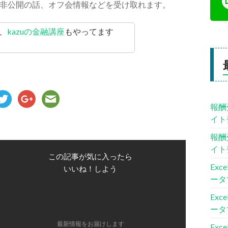
非公開の話、オフ会情報などを受け取れます。
、
kazuの金融講座
もやってます
報酬
イト
報酬
イト
この記事が気に入ったら
Ex
いいね！しよう
ータ
Ex
ータ
最新情報をお届けします
Ex