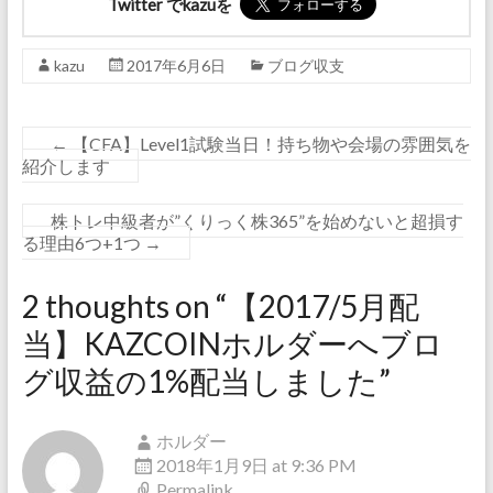
Twitter でkazuを
kazu
2017年6月6日
ブログ収支
←
【CFA】Level1試験当日！持ち物や会場の雰囲気を
紹介します
株トレ中級者が”くりっく株365”を始めないと超損す
る理由6つ+1つ
→
2 thoughts on “
【2017/5月配
当】KAZCOINホルダーへブロ
グ収益の1%配当しました
”
ホルダー
2018年1月9日 at 9:36 PM
Permalink