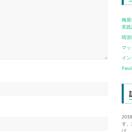
梅屋
実践
晴游
マッ
イン
Pas
20
す。
ば、