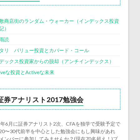
敷商店街のランダム・ウォーカー（インデックス投資
記）
雨読
タリ バリュー投資とカバード・コール
デックス投資家からの脱却（アンチインデックス）
siveな投資とActiveな未来
証券アナリスト2017勉強会
18年6月に証券アナリスト2次、CFAを独学で受験予定で
20〜30代前半を中心とした勉強会にもし興味があれ
メンバーに参加してみませんか？(現在70名超え！)ブ