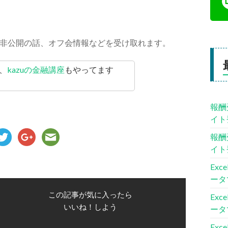
非公開の話、オフ会情報などを受け取れます。
、
kazuの金融講座
もやってます
報酬
イト
報酬
イト
Ex
ータ
この記事が気に入ったら
Ex
いいね！しよう
ータ
Ex