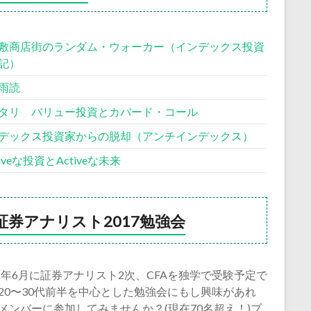
敷商店街のランダム・ウォーカー（インデックス投資
記）
雨読
タリ バリュー投資とカバード・コール
デックス投資家からの脱却（アンチインデックス）
siveな投資とActiveな未来
証券アナリスト2017勉強会
18年6月に証券アナリスト2次、CFAを独学で受験予定で
20〜30代前半を中心とした勉強会にもし興味があれ
メンバーに参加してみませんか？(現在70名超え！)ブ