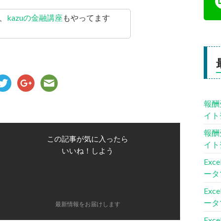
、
kazuの金融講座
もやってます
報酬
イト
報酬
この記事が気に入ったら
イト
いいね！しよう
Ex
ータ
Ex
ータ
最新情報をお届けします
Ex