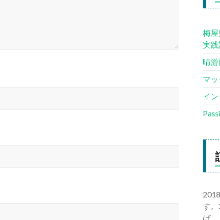
梅屋
実践
晴游
マッ
イン
Pas
20
す。
ば、