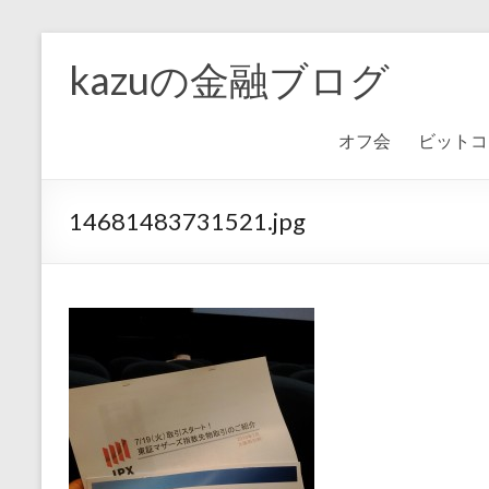
kazuの金融ブログ
オフ会
ビットコ
14681483731521.jpg