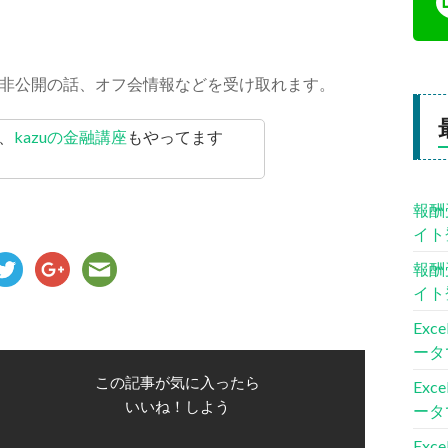
非公開の話、オフ会情報などを受け取れます。
、
kazuの金融講座
もやってます
報酬
イト
報酬
イト
Ex
ータ
この記事が気に入ったら
Ex
いいね！しよう
ータ
Ex