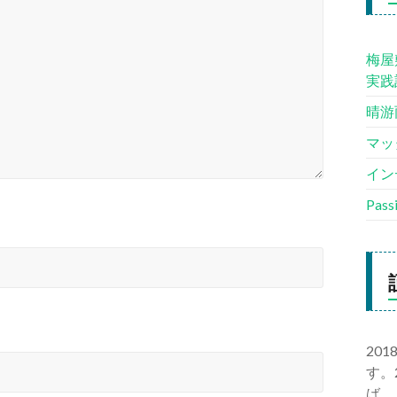
梅屋
実践
晴游
マッ
イン
Pas
20
す。
ば、