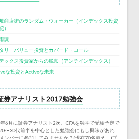
敷商店街のランダム・ウォーカー（インデックス投資
記）
雨読
タリ バリュー投資とカバード・コール
デックス投資家からの脱却（アンチインデックス）
siveな投資とActiveな未来
証券アナリスト2017勉強会
18年6月に証券アナリスト2次、CFAを独学で受験予定で
20〜30代前半を中心とした勉強会にもし興味があれ
メンバーに参加してみませんか？(現在70名超え！)ブ