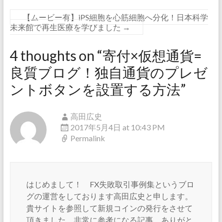
【ムービー有】iPS細胞を心筋細胞へ分化！日本科学
未来館で再生医療を学びました
→
4 thoughts on “
寄付×仮想通貨=
良質ブログ！独自通貨のプレゼ
ントボタンを設置する方法
”
高田広史
2017年5月4日 at 10:43 PM
Permalink
はじめまして！ FX失敗取引事例集というブロ
グの運営をしております高田広史と申します。
貴サイトを参照して新規コインの発行をさせて
頂きました。非常に参考になる記事、ありがと