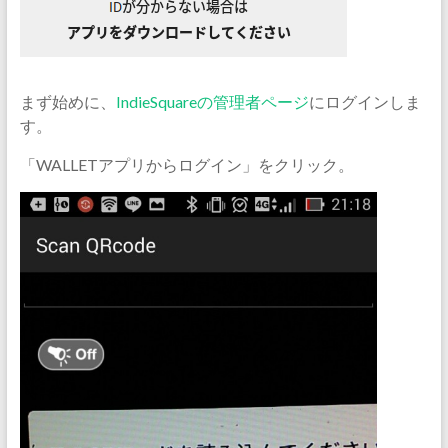
まず始めに、
IndieSquareの管理者ページ
にログインしま
す。
「WALLETアプリからログイン」をクリック。