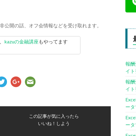
非公開の話、オフ会情報などを受け取れます。
、
kazuの金融講座
もやってます
報酬
イト
報酬
イト
Ex
ータ
この記事が気に入ったら
Ex
いいね！しよう
ータ
Ex