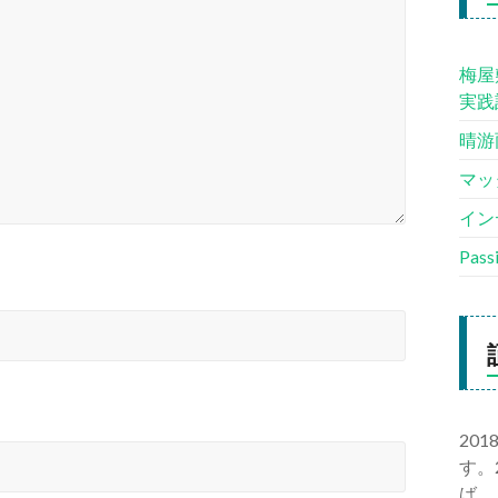
梅屋
実践
晴游
マッ
イン
Pas
20
す。
ば、