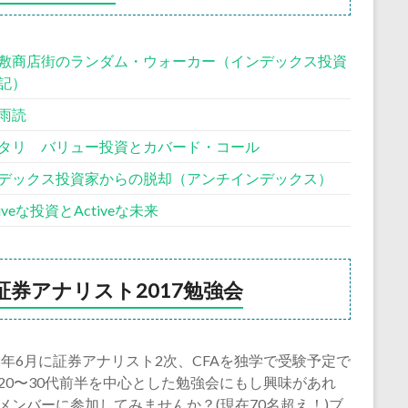
敷商店街のランダム・ウォーカー（インデックス投資
記）
雨読
タリ バリュー投資とカバード・コール
デックス投資家からの脱却（アンチインデックス）
siveな投資とActiveな未来
証券アナリスト2017勉強会
18年6月に証券アナリスト2次、CFAを独学で受験予定で
20〜30代前半を中心とした勉強会にもし興味があれ
メンバーに参加してみませんか？(現在70名超え！)ブ