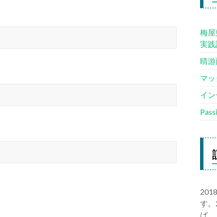
梅屋
実践
晴游
マッ
イン
Pas
20
す。
ば、