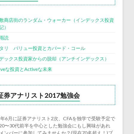
敷商店街のランダム・ウォーカー（インデックス投資
記）
雨読
タリ バリュー投資とカバード・コール
デックス投資家からの脱却（アンチインデックス）
siveな投資とActiveな未来
証券アナリスト2017勉強会
18年6月に証券アナリスト2次、CFAを独学で受験予定で
20〜30代前半を中心とした勉強会にもし興味があれ
メンバーに参加してみませんか？(現在70名超え！)ブ