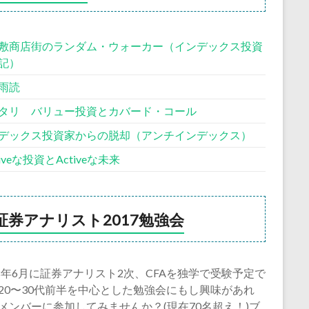
敷商店街のランダム・ウォーカー（インデックス投資
記）
雨読
タリ バリュー投資とカバード・コール
デックス投資家からの脱却（アンチインデックス）
siveな投資とActiveな未来
証券アナリスト2017勉強会
18年6月に証券アナリスト2次、CFAを独学で受験予定で
20〜30代前半を中心とした勉強会にもし興味があれ
メンバーに参加してみませんか？(現在70名超え！)ブ