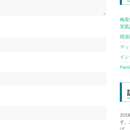
梅屋
実践
晴游
マッ
イン
Pas
20
す。
ば、