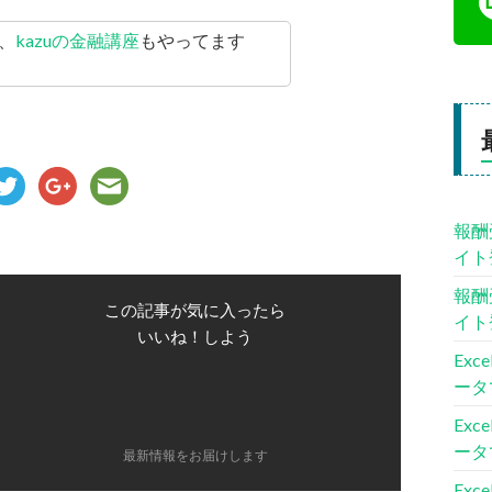
、
kazuの金融講座
もやってます
報酬
イト
報酬
この記事が気に入ったら
イト
いいね！しよう
Ex
ータ
Ex
ータ
最新情報をお届けします
Ex