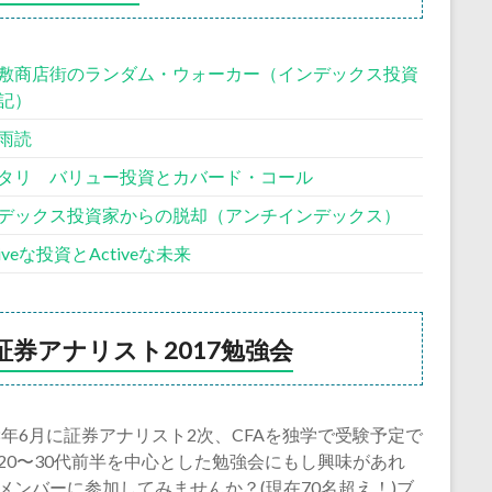
敷商店街のランダム・ウォーカー（インデックス投資
記）
雨読
タリ バリュー投資とカバード・コール
デックス投資家からの脱却（アンチインデックス）
siveな投資とActiveな未来
証券アナリスト2017勉強会
18年6月に証券アナリスト2次、CFAを独学で受験予定で
20〜30代前半を中心とした勉強会にもし興味があれ
メンバーに参加してみませんか？(現在70名超え！)ブ