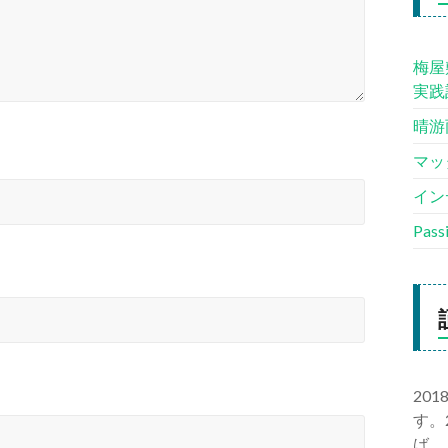
梅屋
実践
晴游
マッ
イン
Pas
20
す。
ば、