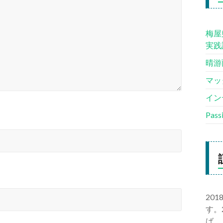
梅屋
実践
晴游
マッ
イン
Pas
20
す。
ば、