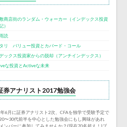
敷商店街のランダム・ウォーカー（インデックス投資
記）
雨読
タリ バリュー投資とカバード・コール
デックス投資家からの脱却（アンチインデックス）
siveな投資とActiveな未来
証券アナリスト2017勉強会
18年6月に証券アナリスト2次、CFAを独学で受験予定で
20〜30代前半を中心とした勉強会にもし興味があれ
メンバーに参加してみませんか？(現在70名超え！)ブ