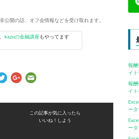
非公開の話、オフ会情報などを受け取れます。
、
kazuの金融講座
もやってます
報酬
イト
報酬
イト
Ex
ータ
この記事が気に入ったら
Ex
いいね！しよう
ータ
Ex