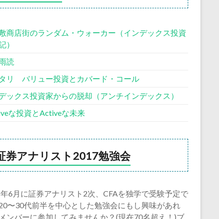
敷商店街のランダム・ウォーカー（インデックス投資
記）
雨読
タリ バリュー投資とカバード・コール
デックス投資家からの脱却（アンチインデックス）
siveな投資とActiveな未来
証券アナリスト2017勉強会
18年6月に証券アナリスト2次、CFAを独学で受験予定で
20〜30代前半を中心とした勉強会にもし興味があれ
メンバーに参加してみませんか？(現在70名超え！)ブ