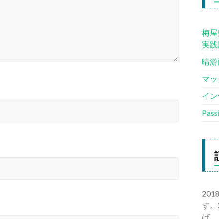
梅屋
実践
晴游
マッ
イン
Pas
20
す。
ば、