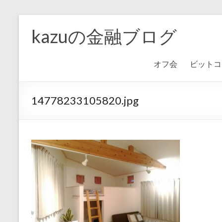
kazuの金融ブログ
オフ会
ビットコ
14778233105820.jpg