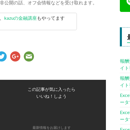
非公開の話、オフ会情報などを受け取れます。
、
kazuの金融講座
もやってます
報酬
イト
報酬
イト
この記事が気に入ったら
Ex
いいね！しよう
ータ
Ex
ータ
最新情報をお届けします
Ex