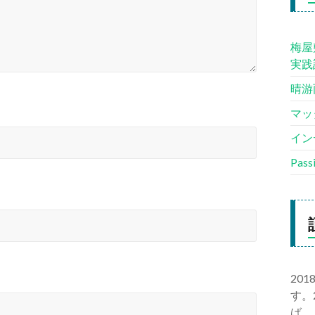
梅屋
実践
晴游
マッ
イン
Pas
20
す。
ば、