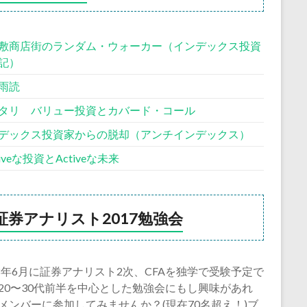
敷商店街のランダム・ウォーカー（インデックス投資
記）
雨読
タリ バリュー投資とカバード・コール
デックス投資家からの脱却（アンチインデックス）
siveな投資とActiveな未来
証券アナリスト2017勉強会
18年6月に証券アナリスト2次、CFAを独学で受験予定で
20〜30代前半を中心とした勉強会にもし興味があれ
メンバーに参加してみませんか？(現在70名超え！)ブ