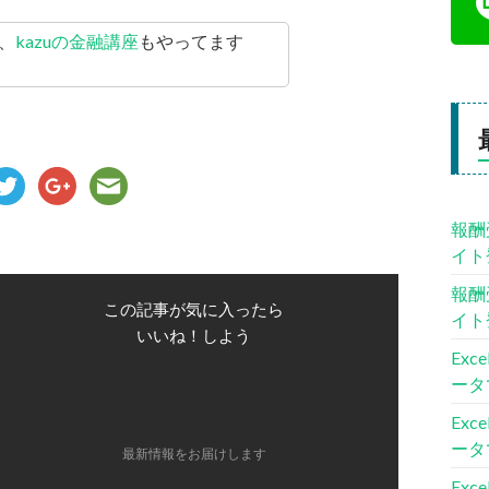
、
kazuの金融講座
もやってます
報酬
イト
報酬
この記事が気に入ったら
イト
いいね！しよう
Ex
ータ
Ex
ータ
最新情報をお届けします
Ex