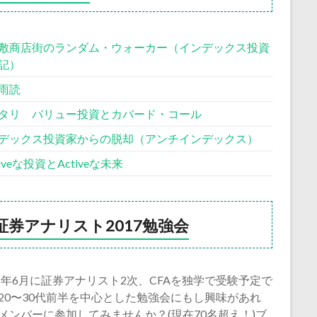
敷商店街のランダム・ウォーカー（インデックス投資
記）
雨読
タリ バリュー投資とカバード・コール
デックス投資家からの脱却（アンチインデックス）
siveな投資とActiveな未来
証券アナリスト2017勉強会
18年6月に証券アナリスト2次、CFAを独学で受験予定で
20〜30代前半を中心とした勉強会にもし興味があれ
メンバーに参加してみませんか？(現在70名超え！)ブ