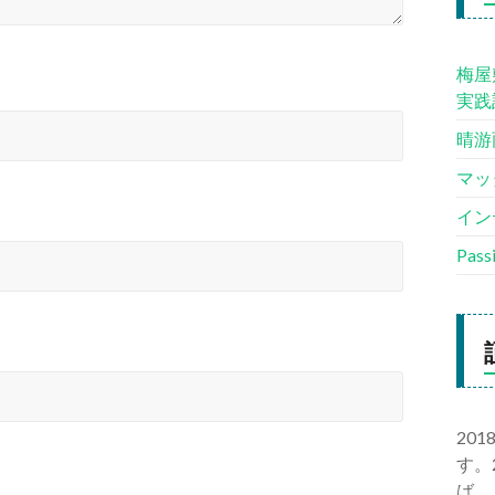
梅屋
実践
晴游
マッ
イン
Pas
20
す。
ば、