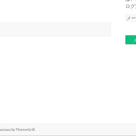
ログ
メ
ー
ル
ア
ド
レ
ス
pacious by
ThemeGrill
.