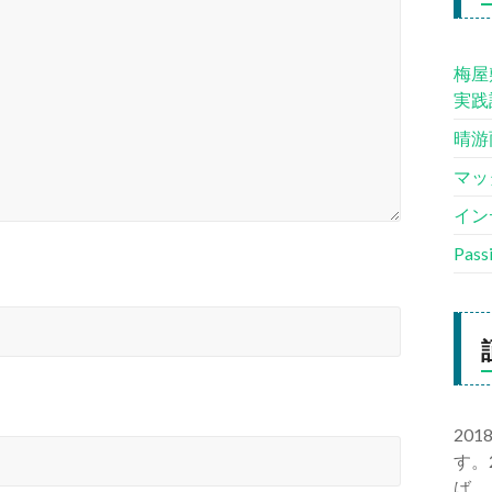
梅屋
実践
晴游
マッ
イン
Pas
20
す。
ば、