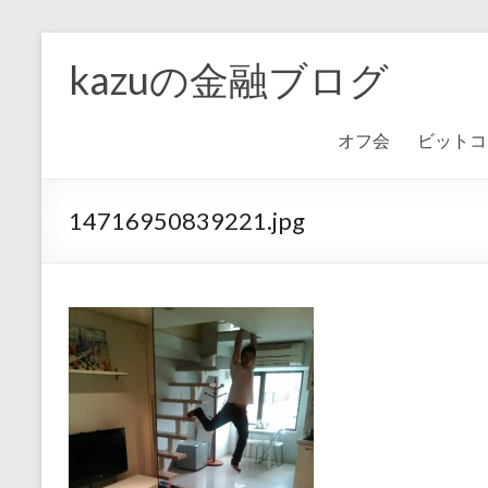
kazuの金融ブログ
オフ会
ビットコ
14716950839221.jpg