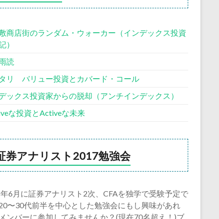
敷商店街のランダム・ウォーカー（インデックス投資
記）
雨読
タリ バリュー投資とカバード・コール
デックス投資家からの脱却（アンチインデックス）
siveな投資とActiveな未来
証券アナリスト2017勉強会
18年6月に証券アナリスト2次、CFAを独学で受験予定で
20〜30代前半を中心とした勉強会にもし興味があれ
メンバーに参加してみませんか？(現在70名超え！)ブ