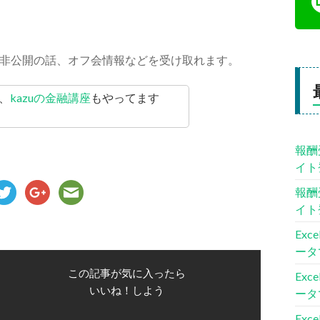
非公開の話、オフ会情報などを受け取れます。
、
kazuの金融講座
もやってます
報酬
イト
報酬
イト
Ex
ータ
この記事が気に入ったら
Ex
いいね！しよう
ータ
Ex