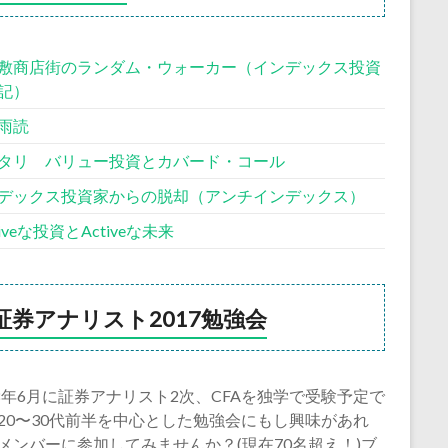
敷商店街のランダム・ウォーカー（インデックス投資
記）
雨読
タリ バリュー投資とカバード・コール
デックス投資家からの脱却（アンチインデックス）
siveな投資とActiveな未来
証券アナリスト2017勉強会
18年6月に証券アナリスト2次、CFAを独学で受験予定で
20〜30代前半を中心とした勉強会にもし興味があれ
メンバーに参加してみませんか？(現在70名超え！)ブ