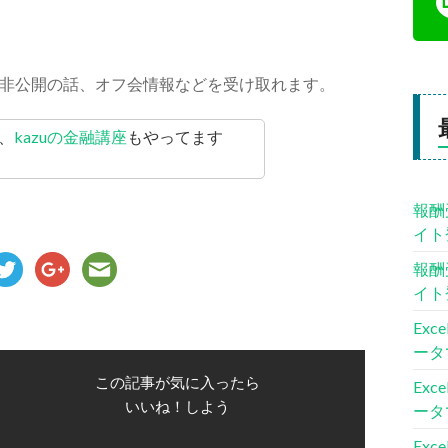
非公開の話、オフ会情報などを受け取れます。
、
kazuの金融講座
もやってます
報酬
イト
報酬
イト
Ex
ータ
この記事が気に入ったら
Ex
いいね！しよう
ータ
Ex