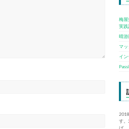
梅屋
実践
晴游
マッ
イン
Pas
20
す。
ば、