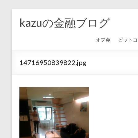
kazuの金融ブログ
オフ会
ビットコ
14716950839822.jpg