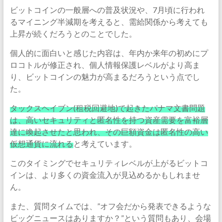
ビットコインの一般層への普及状況や、7月頃に行われ
るマイニング半減期を考えると、需給関係から考えても
上昇が続くだろうとのことでした。
個人的に面白いと感じた内容は、年内か来年の初めにプ
ロコトルが修正され、個人情報保護レベルがより高ま
り、ビットコインの魅力が高まるだろうという点でし
た。
タックスヘイブン(租税回避地)で起きたパナマ文書問題
は、高いセキュリティと匿名性を持つ資産需要を富裕層
達に喚起させたと思われ、その巨額資金は匿名性の高い
仮想通貨に流れる
と考えています。
このタイミングでセキュリティレベルが上がるビットコ
インは、より多くの資金流入が見込めるかもしれませ
ん。
また、質問タイムでは、”オフ会だから発表できるような
ビッグニュースはありますか？”という質問もあり、会場