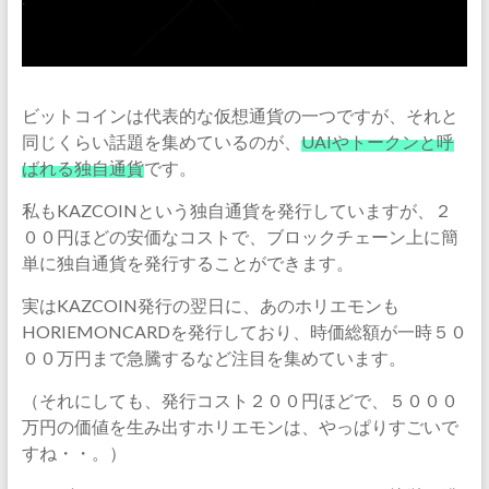
ビットコインは代表的な仮想通貨の一つですが、それと
同じくらい話題を集めているのが、
UAIやトークンと呼
ばれる独自通貨
です。
私もKAZCOINという独自通貨を発行していますが、２
００円ほどの安価なコストで、ブロックチェーン上に簡
単に独自通貨を発行することができます。
実はKAZCOIN発行の翌日に、あのホリエモンも
HORIEMONCARDを発行しており、時価総額が一時５０
００万円まで急騰するなど注目を集めています。
（それにしても、発行コスト２００円ほどで、５０００
万円の価値を生み出すホリエモンは、やっぱりすごいで
すね・・。）