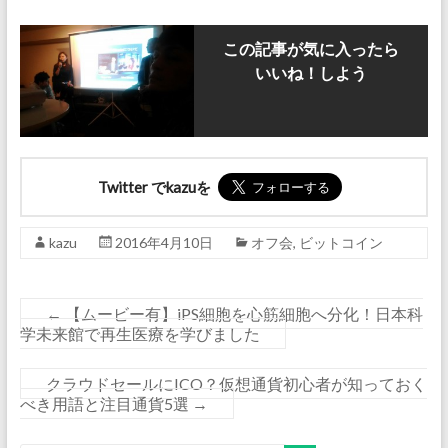
この記事が気に入ったら
いいね！しよう
Twitter でkazuを
kazu
2016年4月10日
オフ会
,
ビットコイン
←
【ムービー有】iPS細胞を心筋細胞へ分化！日本科
学未来館で再生医療を学びました
クラウドセールにICO？仮想通貨初心者が知っておく
べき用語と注目通貨5選
→