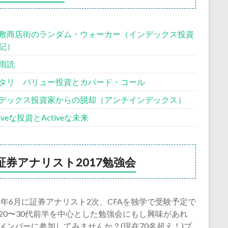
敷商店街のランダム・ウォーカー（インデックス投資
記）
雨読
タリ バリュー投資とカバード・コール
デックス投資家からの脱却（アンチインデックス）
siveな投資とActiveな未来
証券アナリスト2017勉強会
18年6月に証券アナリスト2次、CFAを独学で受験予定で
20〜30代前半を中心とした勉強会にもし興味があれ
メンバーに参加してみませんか？(現在70名超え！)ブ