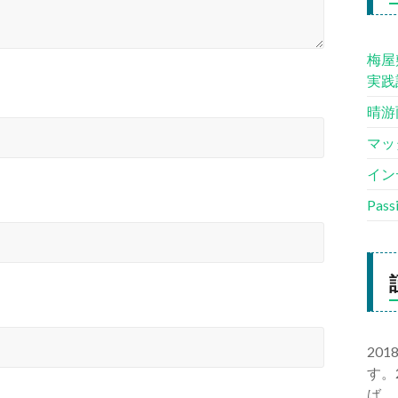
梅屋
実践
晴游
マッ
イン
Pas
20
す。
ば、