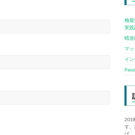
梅屋
実践
晴游
マッ
イン
Pas
20
す。
ば、