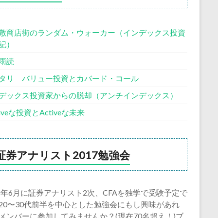
敷商店街のランダム・ウォーカー（インデックス投資
記）
雨読
タリ バリュー投資とカバード・コール
デックス投資家からの脱却（アンチインデックス）
siveな投資とActiveな未来
証券アナリスト2017勉強会
18年6月に証券アナリスト2次、CFAを独学で受験予定で
20〜30代前半を中心とした勉強会にもし興味があれ
メンバーに参加してみませんか？(現在70名超え！)ブ