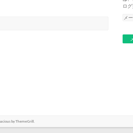
ログ
メ
ー
ル
ア
ド
レ
ス
pacious by
ThemeGrill
.