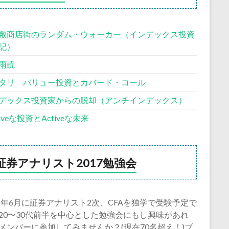
敷商店街のランダム・ウォーカー（インデックス投資
記）
雨読
タリ バリュー投資とカバード・コール
デックス投資家からの脱却（アンチインデックス）
siveな投資とActiveな未来
証券アナリスト2017勉強会
18年6月に証券アナリスト2次、CFAを独学で受験予定で
20〜30代前半を中心とした勉強会にもし興味があれ
メンバーに参加してみませんか？(現在70名超え！)ブ