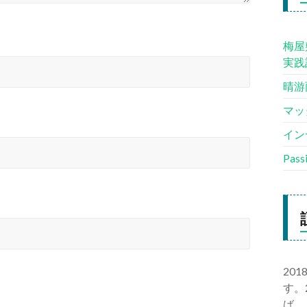
梅屋
実践
晴游
マッ
イン
Pas
20
す。
ば、