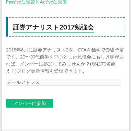
Passiveな投資とActiveな未来
証券アナリスト2017勉強会
2018年6月に証券アナリスト2次、CFAを独学で受験予定
です。20〜30代前半を中心とした勉強会にもし興味があ
れば、メンバーに参加してみませんか？(現在70名超
え！)ブログ更新情報も受信できます。
メ
ー
ル
ア
ド
レ
ス