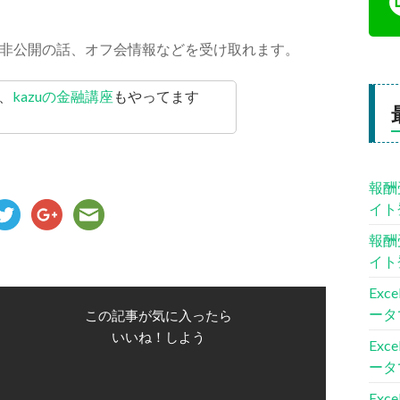
非公開の話、オフ会情報などを受け取れます。
、
kazuの金融講座
もやってます
報酬
イト
報酬
イト
Ex
ータ
この記事が気に入ったら
いいね！しよう
Ex
ータ
Ex