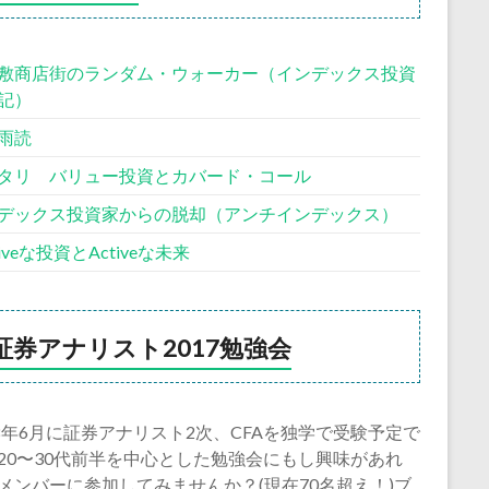
敷商店街のランダム・ウォーカー（インデックス投資
記）
雨読
タリ バリュー投資とカバード・コール
デックス投資家からの脱却（アンチインデックス）
siveな投資とActiveな未来
証券アナリスト2017勉強会
18年6月に証券アナリスト2次、CFAを独学で受験予定で
20〜30代前半を中心とした勉強会にもし興味があれ
メンバーに参加してみませんか？(現在70名超え！)ブ