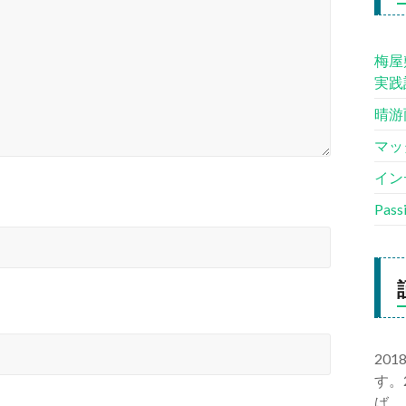
梅屋
実践
晴游
マッ
イン
Pas
20
す。
ば、