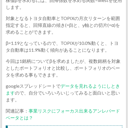
株価βを求めるには、回帰係数を求める関数=linestを使用
します。
対象となるトヨタ自動車とTOPIXの月次リターンを範囲
指定すると、回帰直線の傾き(=β)と、y軸との切片(=α)を
求めることができます。
β=1.19となっているので、TOPIXが10.0%動くと、トヨ
タ自動車は11.9%動く傾向があることになります。
今回は1銘柄についてβを求めましたが、複数銘柄を対象
としたポートフォリオと比較し、ポートフォリオのベー
タを求める事もできます。
googleスプレッドシートで
データを見れるようにしとき
ます
ので、自分でいろいろいじってみると面白いと思い
ます。
関連記事：
事業リスクにフォーカス出来るアンレバード
ベータとは？