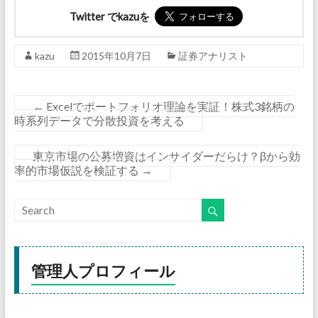
Twitter でkazuを
kazu
2015年10月7日
証券アナリスト
←
Excelでポートフォリオ理論を実証！株式3銘柄の
時系列データで分散投資を考える
東京市場の公募増資はインサイダーだらけ？βから効
率的市場仮説を検証する
→
管理人プロフィール