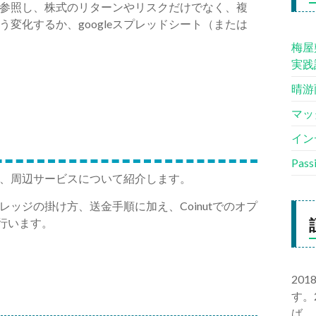
参照し、株式のリターンやリスクだけでなく、複
変化するか、googleスプレッドシート（または
梅屋
実践
晴游
マッ
イン
Pas
、周辺サービスについて紹介します。
ッジの掛け方、送金手順に加え、Coinutでのオプ
に行います。
。
20
す。
ば、