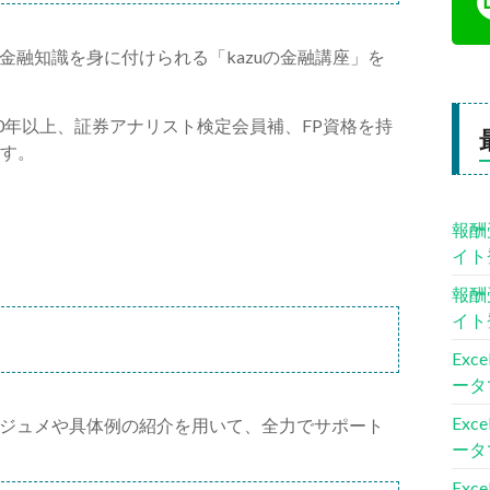
融知識を身に付けられる「kazuの金融講座」を
10年以上、証券アナリスト検定会員補、FP資格を持
ます。
報酬
イト
報酬
イト
Ex
ータ
Ex
ジュメや具体例の紹介を用いて、全力でサポート
ータ
Ex