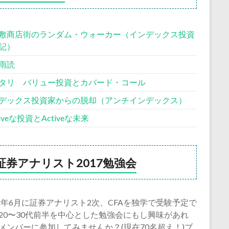
敷商店街のランダム・ウォーカー（インデックス投資
記）
雨読
タリ バリュー投資とカバード・コール
デックス投資家からの脱却（アンチインデックス）
siveな投資とActiveな未来
証券アナリスト2017勉強会
18年6月に証券アナリスト2次、CFAを独学で受験予定で
20〜30代前半を中心とした勉強会にもし興味があれ
メンバーに参加してみませんか？(現在70名超え！)ブ