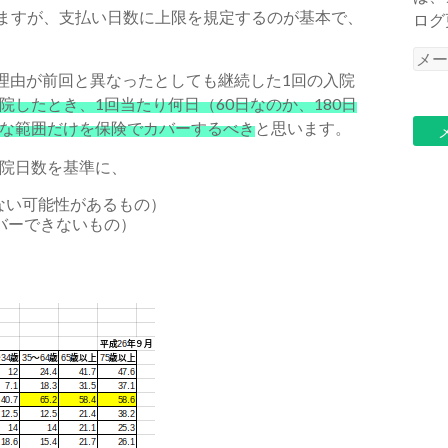
いますが、支払い日数に上限を規定するのが基本で、
ログ
メ
院理由が前回と異なったとしても継続した1回の入院
ー
院したとき、1回当たり何日（60日なのか、180日
ル
な範囲だけを保険でカバーするべき
と思います。
ア
ド
院日数を基準に、
レ
ス
ない可能性があるもの）
カバーできないもの）