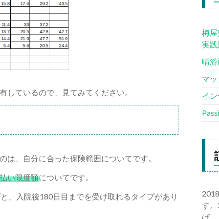
梅屋
実践
晴游
マッ
有しているので、見てみてください。
イン
Pas
のは、自分に合った保険範囲についてです。
払い限度額
についてです。
20
と、入院後180日目までを受け取れるタイプがあり
す。
ば、