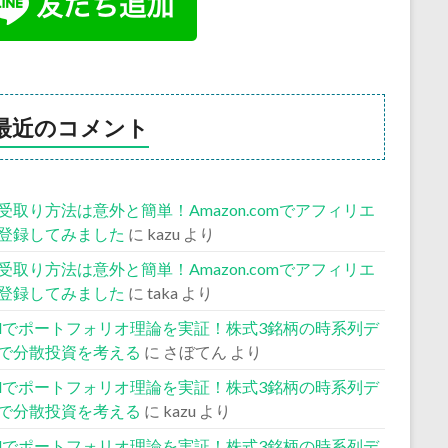
最近のコメント
受取り方法は意外と簡単！Amazon.comでアフィリエ
登録してみました
に
kazu
より
受取り方法は意外と簡単！Amazon.comでアフィリエ
登録してみました
に
taka
より
celでポートフォリオ理論を実証！株式3銘柄の時系列デ
で分散投資を考える
に
さぼてん
より
celでポートフォリオ理論を実証！株式3銘柄の時系列デ
で分散投資を考える
に
kazu
より
celでポートフォリオ理論を実証！株式3銘柄の時系列デ