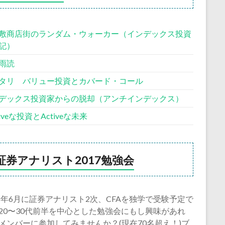
敷商店街のランダム・ウォーカー（インデックス投資
記）
雨読
タリ バリュー投資とカバード・コール
デックス投資家からの脱却（アンチインデックス）
siveな投資とActiveな未来
証券アナリスト2017勉強会
18年6月に証券アナリスト2次、CFAを独学で受験予定で
20〜30代前半を中心とした勉強会にもし興味があれ
メンバーに参加してみませんか？(現在70名超え！)ブ