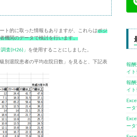
ート的に取った情報もありますが、これらは
ポジ
者機関のデータで検討を行います。
調査(H26)」
を使用することにしました。
級別退院患者の平均在院日数」を見ると、下記表
報酬
イト
報酬
イト
Ex
ータ
Ex
ータ
Ex