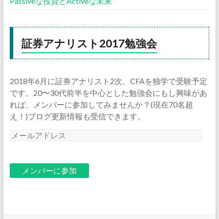
Passiveな投資とActiveな未来
証券アナリスト2017勉強会
2018年6月に証券アナリスト2次、CFAを独学で受験予定
です。20〜30代前半を中心とした勉強会にもし興味があ
れば、メンバーに参加してみませんか？(現在70名超
え！)ブログ更新情報も受信できます。
メ
ー
ル
ア
ド
レ
ス